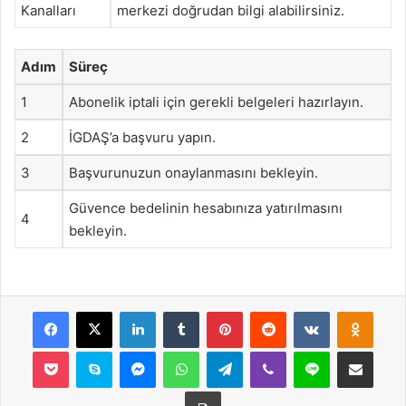
Kanalları
merkezi doğrudan bilgi alabilirsiniz.
Adım
Süreç
1
Abonelik iptali için gerekli belgeleri hazırlayın.
2
İGDAŞ’a başvuru yapın.
3
Başvurunuzun onaylanmasını bekleyin.
Güvence bedelinin hesabınıza yatırılmasını
4
bekleyin.
Facebook
X
LinkedIn
Tumblr
Pinterest
Reddit
VKontakte
Odnok
Pocket
Skype
Messenger
WhatsApp
Telegram
Viber
Line
E-Posta ile payla
Yazdır