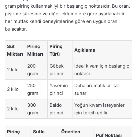
gram pirinç kullanmak iyi bir başlangıç noktasıdır. Bu oran,
pişirme süresine ve diğer eklemelere göre ayarlanabilir.
her mutfak kendi deneyimlerine göre en uygun oranı
bulacaktır.
Süt
Pirinç
Pirinç
Açıklama
Miktarı
Miktarı
Türü
200
Göbek
İdeal kıvam için başlangıç
2 kilo
gram
pirinci
noktası
250
Yasemin
Daha aromatik bir tat
2 kilo
gram
pirinci
sunar
300
Baldo
Yoğun kıvam isteyenler
2 kilo
gram
pirinci
için tercih edilir
Pirinç
Sütle
Önerilen
Püf Noktası