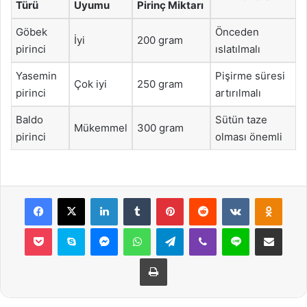
Türü
Uyumu
Pirinç Miktarı
Göbek
Önceden
İyi
200 gram
pirinci
ıslatılmalı
Yasemin
Pişirme süresi
Çok iyi
250 gram
pirinci
artırılmalı
Baldo
Sütün taze
Mükemmel
300 gram
pirinci
olması önemli
Facebook
X
LinkedIn
Tumblr
Pinterest
Reddit
VKontakte
Odnok
Pocket
Skype
Messenger
WhatsApp
Telegram
Viber
Line
E-Posta ile payla
Yazdır