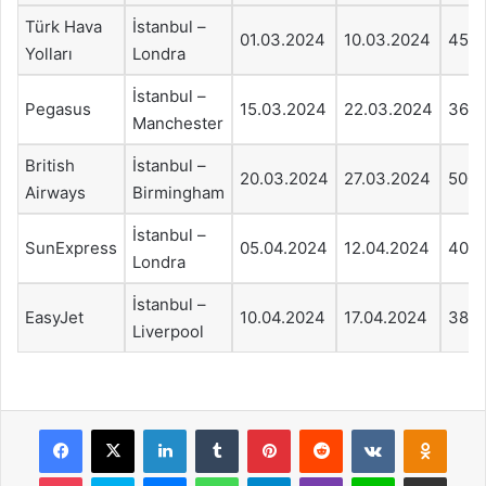
Türk Hava
İstanbul –
01.03.2024
10.03.2024
450
Yolları
Londra
İstanbul –
Pegasus
15.03.2024
22.03.2024
360
Manchester
British
İstanbul –
20.03.2024
27.03.2024
500
Airways
Birmingham
İstanbul –
SunExpress
05.04.2024
12.04.2024
400
Londra
İstanbul –
EasyJet
10.04.2024
17.04.2024
380
Liverpool
Facebook
X
LinkedIn
Tumblr
Pinterest
Reddit
VKontakte
Odnok
Pocket
Skype
Messenger
WhatsApp
Telegram
Viber
Line
E-Posta ile payla