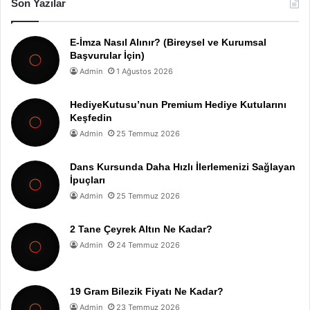
Son Yazılar
E-İmza Nasıl Alınır? (Bireysel ve Kurumsal
Başvurular İçin)
Admin
1 Ağustos 2026
HediyeKutusu’nun Premium Hediye Kutularını
Keşfedin
Admin
25 Temmuz 2026
Dans Kursunda Daha Hızlı İlerlemenizi Sağlayan
İpuçları
Admin
25 Temmuz 2026
2 Tane Çeyrek Altın Ne Kadar?
Admin
24 Temmuz 2026
19 Gram Bilezik Fiyatı Ne Kadar?
Admin
23 Temmuz 2026