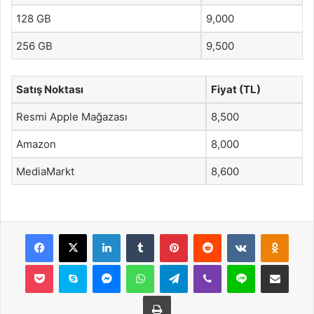
128 GB
9,000
256 GB
9,500
Satış Noktası
Fiyat (TL)
Resmi Apple Mağazası
8,500
Amazon
8,000
MediaMarkt
8,600
Facebook
X
LinkedIn
Tumblr
Pinterest
Reddit
VKontakte
Odnok
Pocket
Skype
Messenger
WhatsApp
Telegram
Viber
Line
E-Posta ile payla
Yazdır