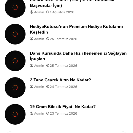
Başvurular İçin)
Admin
1 Ağustos 2026
HediyeKutusu’nun Premium Hediye Kutularını
Keşfedin
Admin
25 Temmuz 2026
Dans Kursunda Daha Hızlı İlerlemenizi Sağlayan
İpuçları
Admin
25 Temmuz 2026
2 Tane Çeyrek Altın Ne Kadar?
Admin
24 Temmuz 2026
19 Gram Bilezik Fiyatı Ne Kadar?
Admin
23 Temmuz 2026