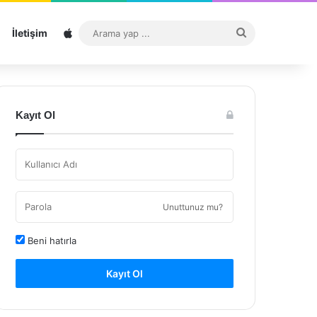
Sitemap
Arama
İletişim
yap
...
Kayıt Ol
Unuttunuz mu?
Beni hatırla
Kayıt Ol