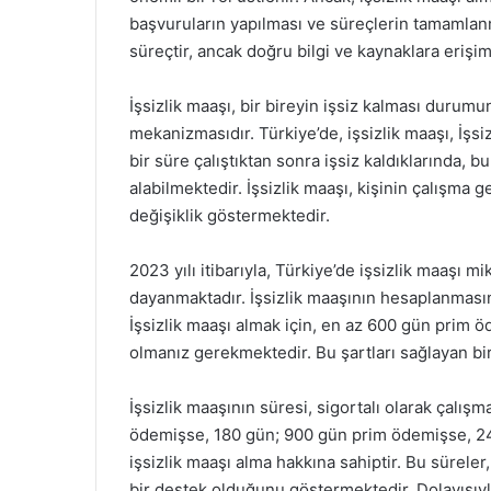
başvuruların yapılması ve süreçlerin tamamlanm
süreçtir, ancak doğru bilgi ve kaynaklara erişim
İşsizlik maaşı, bir bireyin işsiz kalması duru
mekanizmasıdır. Türkiye’de, işsizlik maaşı, İşsi
bir süre çalıştıktan sonra işsiz kaldıklarında, b
alabilmektedir. İşsizlik maaşı, kişinin çalışma
değişiklik göstermektedir.
2023 yılı itibarıyla, Türkiye’de işsizlik maaşı mi
dayanmaktadır. İşsizlik maaşının hesaplanmasınd
İşsizlik maaşı almak için, en az 600 gün prim ö
olmanız gerekmektedir. Bu şartları sağlayan bire
İşsizlik maaşının süresi, sigortalı olarak çalışm
ödemişse, 180 gün; 900 gün prim ödemişse, 2
işsizlik maaşı alma hakkına sahiptir. Bu süreler, 
bir destek olduğunu göstermektedir. Dolayısıyla