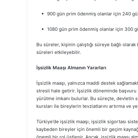
900 gün prim ödenmiş olanlar için 240 gü
1080 gün prim ödenmiş olanlar için 300 gün
Bu süreler, kişinin çalıştığı süreye bağlı olara
süreleri etkileyebilir.
İşsizlik Maaşı Almanın Yararları
İşsizlik maaşı, yalnızca maddi destek sağlamakl
stresli hale getirir. İşsizlik döneminde başvuru 
yürütme imkanı bulurlar. Bu süreçte, devletin 
kursları ile bireylerin tevziatlarını artırma ve y
Türkiye’de işsizlik maaşı, işsizlik sigortası sis
kaybeden bireyler için önemli bir geçim kayna
önemli bir rol üstlenir. Ancak, işsizlik maaşı al