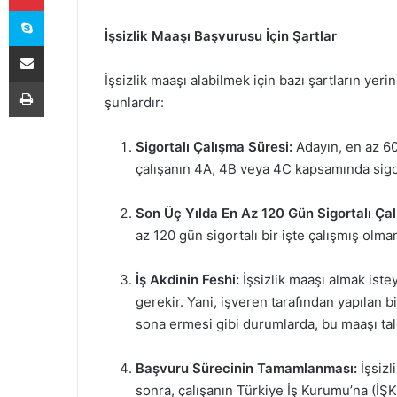
Skype
İşsizlik Maaşı Başvurusu İçin Şartlar
E-Posta ile paylaş
İşsizlik maaşı alabilmek için bazı şartların yer
Yazdır
şunlardır:
Sigortalı Çalışma Süresi:
Adayın, en az 60
çalışanın 4A, 4B veya 4C kapsamında sigor
Son Üç Yılda En Az 120 Gün Sigortalı Ça
az 120 gün sigortalı bir işte çalışmış olm
İş Akdinin Feshi:
İşsizlik maaşı almak istey
gerekir. Yani, işveren tarafından yapılan b
sona ermesi gibi durumlarda, bu maaşı tal
Başvuru Sürecinin Tamamlanması:
İşsizl
sonra, çalışanın Türkiye İş Kurumu’na (İ