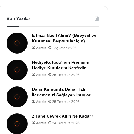
Son Yazılar
E-İmza Nasıl Alınır? (Bireysel ve
Kurumsal Başvurular İçin)
Admin
1 Ağustos 2026
HediyeKutusu’nun Premium
Hediye Kutularını Keşfedin
Admin
25 Temmuz 2026
Dans Kursunda Daha Hızlı
İlerlemenizi Sağlayan İpuçları
Admin
25 Temmuz 2026
2 Tane Çeyrek Altın Ne Kadar?
Admin
24 Temmuz 2026