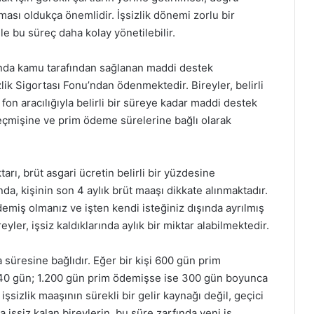
ası oldukça önemlidir. İşsizlik dönemi zorlu bir
le bu süreç daha kolay yönetilebilir.
munda kamu tarafından sağlanan maddi destek
zlik Sigortası Fonu’ndan ödenmektedir. Bireyler, belirli
u fon aracılığıyla belirli bir süreye kadar maddi destek
 geçmişine ve prim ödeme sürelerine bağlı olarak
ktarı, brüt asgari ücretin belirli bir yüzdesine
a, kişinin son 4 aylık brüt maaşı dikkate alınmaktadır.
demiş olmanız ve işten kendi isteğiniz dışında ayrılmış
yler, işsiz kaldıklarında aylık bir miktar alabilmektedir.
a süresine bağlıdır. Eğer bir kişi 600 gün prim
40 gün; 1.200 gün prim ödemişse ise 300 gün boyunca
işsizlik maaşının sürekli bir gelir kaynağı değil, geçici
 işsiz kalan bireylerin, bu süre zarfında yeni iş