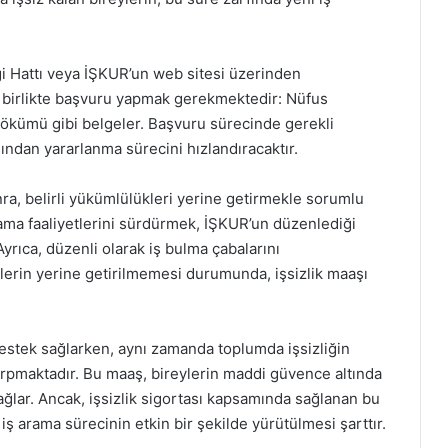
gi Hattı veya İŞKUR’un web sitesi üzerinden
le birlikte başvuru yapmak gerekmektedir: Nüfus
dökümü gibi belgeler. Başvuru sürecinde gerekli
şından yararlanma sürecini hızlandıracaktır.
nra, belirli yükümlülükleri yerine getirmekle sorumlu
rama faaliyetlerini sürdürmek, İŞKUR’un düzenlediği
yrıca, düzenli olarak iş bulma çabalarını
erin yerine getirilmemesi durumunda, işsizlik maaşı
ir destek sağlarken, aynı zamanda toplumda işsizliğin
çarpmaktadır. Bu maaş, bireylerin maddi güvence altında
 sağlar. Ancak, işsizlik sigortası kapsamında sağlanan bu
 iş arama sürecinin etkin bir şekilde yürütülmesi şarttır.