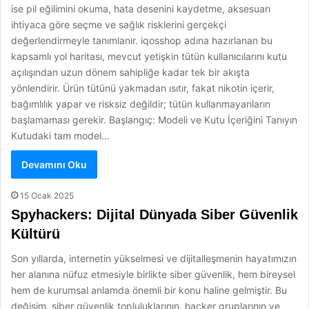
ise pil eğilimini okuma, hata desenini kaydetme, aksesuarı
ihtiyaca göre seçme ve sağlık risklerini gerçekçi
değerlendirmeyle tanımlanır. iqosshop adına hazırlanan bu
kapsamlı yol haritası, mevcut yetişkin tütün kullanıcılarını kutu
açılışından uzun dönem sahipliğe kadar tek bir akışta
yönlendirir. Ürün tütünü yakmadan ısıtır, fakat nikotin içerir,
bağımlılık yapar ve risksiz değildir; tütün kullanmayanların
başlamaması gerekir. Başlangıç: Modeli ve Kutu İçeriğini Tanıyın
Kutudaki tam model…
Devamını Oku
15 Ocak 2025
Spyhackers: Dijital Dünyada Siber Güvenlik
Kültürü
Son yıllarda, internetin yükselmesi ve dijitalleşmenin hayatımızın
her alanına nüfuz etmesiyle birlikte siber güvenlik, hem bireysel
hem de kurumsal anlamda önemli bir konu haline gelmiştir. Bu
değişim, siber güvenlik topluluklarının, hacker gruplarının ve