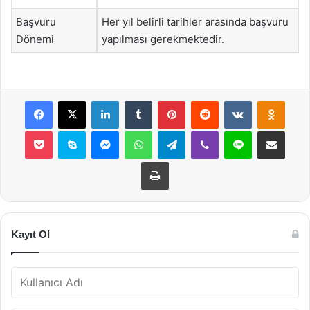
Başvuru
Her yıl belirli tarihler arasında başvuru
Dönemi
yapılması gerekmektedir.
Facebook
X
LinkedIn
Tumblr
Pinterest
Reddit
VKontakte
Odnok
Pocket
Skype
Messenger
WhatsApp
Telegram
Viber
Line
E-Posta ile payla
Yazdır
Kayıt Ol