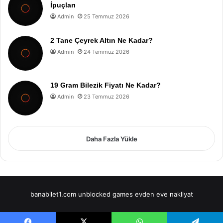
İpuçları
Admin
25 Temmuz 2026
2 Tane Çeyrek Altın Ne Kadar?
Admin
24 Temmuz 2026
19 Gram Bilezik Fiyatı Ne Kadar?
Admin
23 Temmuz 2026
Daha Fazla Yükle
banabilet1.com
unblocked games
evden eve nakliyat