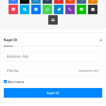
Pocket
Skype
Messenger
WhatsApp
Telegram
Viber
Line
E-Posta ile payla
Yazdır
Kayıt Ol
Unuttunuz mu?
Beni hatırla
Kayıt Ol