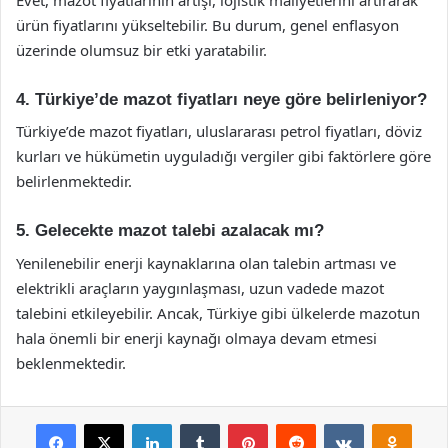
ürün fiyatlarını yükseltebilir. Bu durum, genel enflasyon
üzerinde olumsuz bir etki yaratabilir.
4. Türkiye’de mazot fiyatları neye göre belirleniyor?
Türkiye’de mazot fiyatları, uluslararası petrol fiyatları, döviz
kurları ve hükümetin uyguladığı vergiler gibi faktörlere göre
belirlenmektedir.
5. Gelecekte mazot talebi azalacak mı?
Yenilenebilir enerji kaynaklarına olan talebin artması ve
elektrikli araçların yaygınlaşması, uzun vadede mazot
talebini etkileyebilir. Ancak, Türkiye gibi ülkelerde mazotun
hala önemli bir enerji kaynağı olmaya devam etmesi
beklenmektedir.
Facebook
X
LinkedIn
Tumblr
Pinterest
Reddit
VKontakte
Odnok