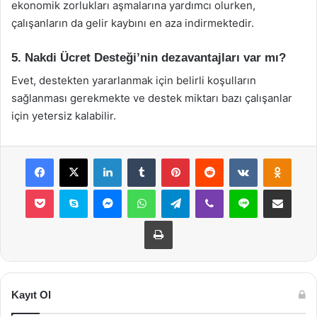
ekonomik zorlukları aşmalarına yardımcı olurken,
çalışanların da gelir kaybını en aza indirmektedir.
5. Nakdi Ücret Desteği’nin dezavantajları var mı?
Evet, destekten yararlanmak için belirli koşulların
sağlanması gerekmekte ve destek miktarı bazı çalışanlar
için yetersiz kalabilir.
Facebook
X
LinkedIn
Tumblr
Pinterest
Reddit
VKontakte
Odnok
Pocket
Skype
Messenger
WhatsApp
Telegram
Viber
Line
E-Posta ile payla
Yazdır
Kayıt Ol