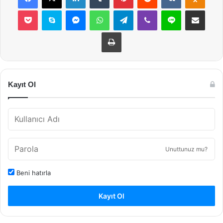
Pocket
Skype
Messenger
WhatsApp
Telegram
Viber
Line
E-Posta ile payla
Yazdır
Kayıt Ol
Unuttunuz mu?
Beni hatırla
Kayıt Ol