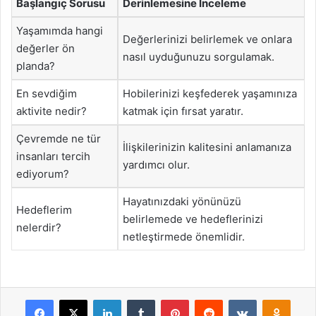
Başlangıç Sorusu
Derinlemesine İnceleme
Yaşamımda hangi
Değerlerinizi belirlemek ve onlara
değerler ön
nasıl uyduğunuzu sorgulamak.
planda?
En sevdiğim
Hobilerinizi keşfederek yaşamınıza
aktivite nedir?
katmak için fırsat yaratır.
Çevremde ne tür
İlişkilerinizin kalitesini anlamanıza
insanları tercih
yardımcı olur.
ediyorum?
Hayatınızdaki yönünüzü
Hedeflerim
belirlemede ve hedeflerinizi
nelerdir?
netleştirmede önemlidir.
Facebook
X
LinkedIn
Tumblr
Pinterest
Reddit
VKontakte
Odnok