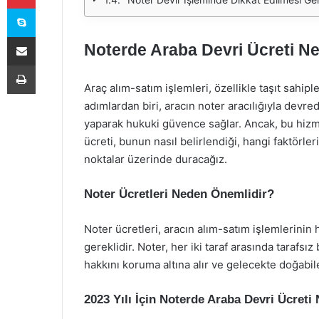
Skype
E-Posta ile paylaş
Noterde Araba Devri Ücreti N
Yazdır
Araç alım-satım işlemleri, özellikle taşıt sahiple
adımlardan biri, aracın noter aracılığıyla devre
yaparak hukuki güvence sağlar. Ancak, bu hizme
ücreti, bunun nasıl belirlendiği, hangi faktörle
noktalar üzerinde duracağız.
Noter Ücretleri Neden Önemlidir?
Noter ücretleri, aracın alım-satım işlemlerini
gereklidir. Noter, her iki taraf arasında tarafs
hakkını koruma altına alır ve gelecekte doğab
2023 Yılı İçin Noterde Araba Devri Ücreti