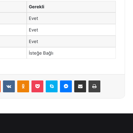
Gerekli
Evet
Evet
Evet
İsteğe Bağlı
st
Reddit
VKontakte
Odnoklassniki
Pocket
Skype
Messenger
E-Posta ile paylaş
Yazdır