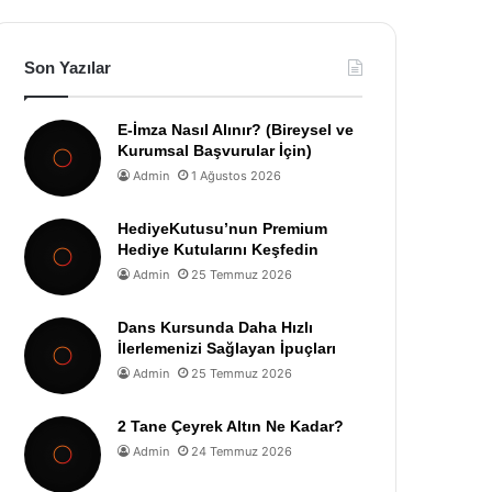
Son Yazılar
E-İmza Nasıl Alınır? (Bireysel ve
Kurumsal Başvurular İçin)
Admin
1 Ağustos 2026
HediyeKutusu’nun Premium
Hediye Kutularını Keşfedin
Admin
25 Temmuz 2026
Dans Kursunda Daha Hızlı
İlerlemenizi Sağlayan İpuçları
Admin
25 Temmuz 2026
2 Tane Çeyrek Altın Ne Kadar?
Admin
24 Temmuz 2026