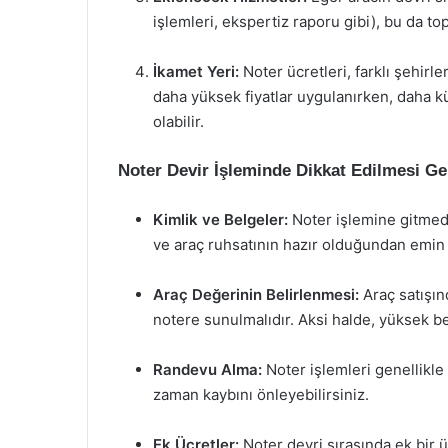
işlemleri, ekspertiz raporu gibi), bu da top
İkamet Yeri:
Noter ücretleri, farklı şehirl
daha yüksek fiyatlar uygulanırken, daha k
olabilir.
Noter Devir İşleminde Dikkat Edilmesi Ge
Kimlik ve Belgeler:
Noter işlemine gitmede
ve araç ruhsatının hazır olduğundan emin
Araç Değerinin Belirlenmesi:
Araç satışın
notere sunulmalıdır. Aksi halde, yüksek b
Randevu Alma:
Noter işlemleri genellikl
zaman kaybını önleyebilirsiniz.
Ek Ücretler:
Noter devri sırasında ek bir ü