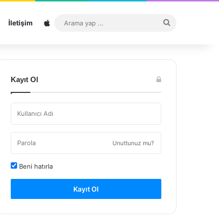
Sitemap
Arama
İletişim
yap
...
Kayıt Ol
Unuttunuz mu?
Beni hatırla
Kayıt Ol