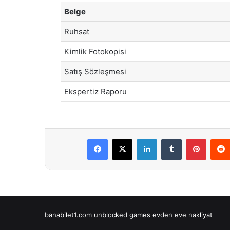
Belge
Ruhsat
Kimlik Fotokopisi
Satış Sözleşmesi
Ekspertiz Raporu
Facebook
X
LinkedIn
Tumblr
Pintere
banabilet1.com
unblocked games
evden eve nakliyat