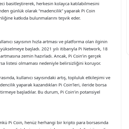
i basitleştirerek, herkesin kolayca katılabilmesini
inden günlük olarak “madencilik” yaparak Pi Coin
enliğine katkıda bulunmalarını teşvik eder.
llanıcı sayısının hızla artması ve platforma olan ilginin
 yükselmeye başladı. 2021 yılı itibarıyla Pi Network, 18
n artmasına zemin hazırladı. Ancak, Pi Coin’in gerçek
sa listesi olmaması nedeniyle belirsizliğini koruyor.
asında, kullanıcı sayısındaki artış, topluluk etkileşimi ve
dencilik yaparak kazandıkları Pi Coin’leri, ileride borsa
tirmeye başladılar. Bu durum, Pi Coin’in potansiyel
 Çünkü Pi Coin, henüz herhangi bir kripto para borsasında