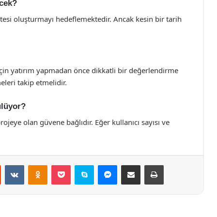
ecek?
istesi oluşturmayı hedeflemektedir. Ancak kesin bir tarih
 için yatırım yapmadan önce dikkatli bir değerlendirme
leri takip etmelidir.
ülüyor?
ojeye olan güvene bağlıdır. Eğer kullanıcı sayısı ve
st
Reddit
VKontakte
Odnoklassniki
Pocket
Skype
Messenger
E-Posta ile paylaş
Yazdır