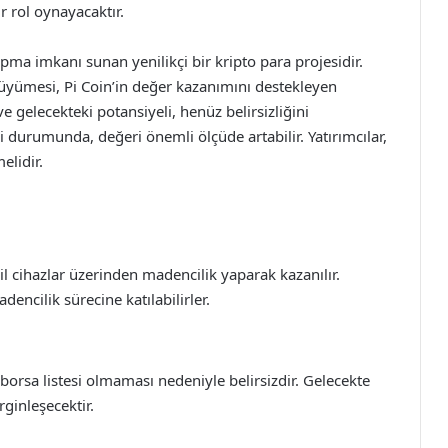
r rol oynayacaktır.
apma imkanı sunan yenilikçi bir kripto para projesidir.
 büyümesi, Pi Coin’in değer kazanımını destekleyen
e gelecekteki potansiyeli, henüz belirsizliğini
i durumunda, değeri önemli ölçüde artabilir. Yatırımcılar,
elidir.
l cihazlar üzerinden madencilik yaparak kazanılır.
encilik sürecine katılabilirler.
borsa listesi olmaması nedeniyle belirsizdir. Gelecekte
ginleşecektir.