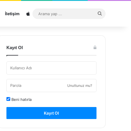
Sitemap
Arama
İletişim
yap
...
Kayıt Ol
Unuttunuz mu?
Beni hatırla
Kayıt Ol