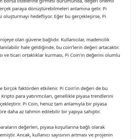
in borsa listelerine girmesi durumunda, değeri önemli
i gerçek paraya dönüştürebilmeleri anlamına gelir. Pi
esi oluşturmayı hedefliyor. Eğer bu gerçekleşirse, Pi
ojeye olan güvene bağlıdır. Kullanıcılar, madencilik
anılabilir hale geldiğinde, bu coin’lerin değeri artacaktır.
ı ve ticari ortaklıklar kurması, Pi Coin’in değerini olumlu
ve birçok faktörden etkilenir. Pi Coin’in değeri de bu
 Kripto para yatırımcıları, genellikle piyasa trendlerini
çekleştirir. Pi Coin, henüz tam anlamıyla bir piyasa
re daha az tahmin edilebilir bir yapıya sahiptir.
araların değerleri, piyasa koşullarına bağlı olarak
miştir. Ancak, kullanıcı sayısının artması ve projenin