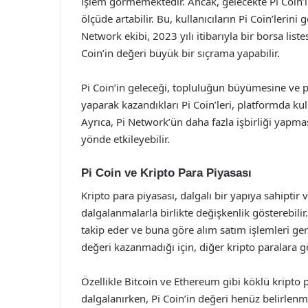
işlem görmemektedir. Ancak, gelecekte Pi Coin’
ölçüde artabilir. Bu, kullanıcıların Pi Coin’lerin
Network ekibi, 2023 yılı itibarıyla bir borsa list
Coin’in değeri büyük bir sıçrama yapabilir.
Pi Coin’in geleceği, topluluğun büyümesine ve pr
yaparak kazandıkları Pi Coin’leri, platformda kull
Ayrıca, Pi Network’ün daha fazla işbirliği yapmas
yönde etkileyebilir.
Pi Coin ve Kripto Para Piyasası
Kripto para piyasası, dalgalı bir yapıya sahiptir 
dalgalanmalarla birlikte değişkenlik gösterebilir.
takip eder ve buna göre alım satım işlemleri ger
değeri kazanmadığı için, diğer kripto paralara gö
Özellikle Bitcoin ve Ethereum gibi köklü kripto p
dalgalanırken, Pi Coin’in değeri henüz belirlenme