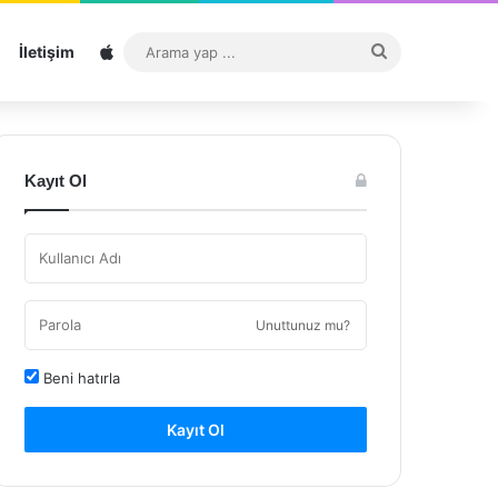
Sitemap
Arama
İletişim
yap
...
Kayıt Ol
Unuttunuz mu?
Beni hatırla
Kayıt Ol