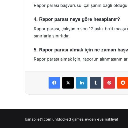
Rapor parası başvurusu, çalışanın bağlı olduğ
4. Rapor parası neye göre hesaplanır?
Rapor parası, çalışanın son 12 aylık brüt maaşı
sınırlarla sınırlıdır.
5. Rapor parası almak için ne zaman baş
Rapor parası almak için, raporun alınmasının a
Facebook
X
LinkedIn
Tumblr
Pintere
banabilet1.com
unblocked games
evden eve nakliyat