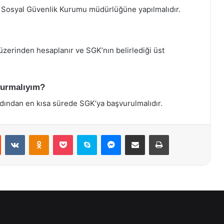
u Sosyal Güvenlik Kurumu müdürlüğüne yapılmalıdır.
 üzerinden hesaplanır ve SGK’nın belirlediği üst
vurmalıyım?
rdından en kısa sürede SGK’ya başvurulmalıdır.
st
Reddit
VKontakte
Odnoklassniki
Pocket
Skype
Messenger
E-Posta ile paylaş
Yazdır