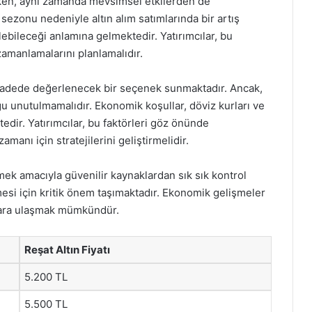
erirken, aynı zamanda mevsimsel etkilerden de
 sezonu nedeniyle altın alım satımlarında bir artış
ebileceği anlamına gelmektedir. Yatırımcılar, bu
zamanlamalarını planlamalıdır.
un vadede değerlenecek bir seçenek sunmaktadır. Ancak,
uğu unutulmamalıdır. Ekonomik koşullar, döviz kurları ve
tedir. Yatırımcılar, bu faktörleri göz önünde
amanı için stratejilerini geliştirmelidir.
dinmek amacıyla güvenilir kaynaklardan sık sık kontrol
lmesi için kritik önem taşımaktadır. Ekonomik gelişmeler
arara ulaşmak mümkündür.
Reşat Altın Fiyatı
5.200 TL
5.500 TL