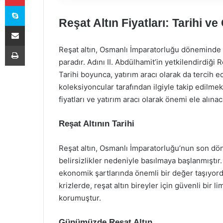
Skype
Reşat Altın Fiyatları: Tarihi 
E-Posta ile paylaş
Yazdır
Reşat altın, Osmanlı İmparatorluğu döneminde b
paradır. Adını II. Abdülhamit’in yetkilendirdiği R
Tarihi boyunca, yatırım aracı olarak da tercih 
koleksiyoncular tarafından ilgiyle takip edilme
fiyatları ve yatırım aracı olarak önemi ele alınac
Reşat Altının Tarihi
Reşat altın, Osmanlı İmparatorluğu’nun son d
belirsizlikler nedeniyle basılmaya başlanmıştır. 
ekonomik şartlarında önemli bir değer taşıyor
krizlerde, reşat altın bireyler için güvenli bir
korumuştur.
Günümüzde Reşat Altın