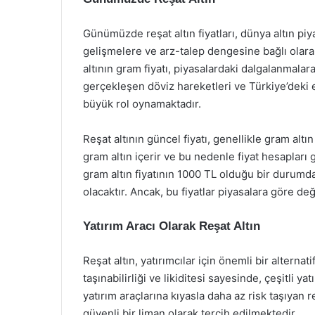
Günümüzde reşat altın fiyatları, dünya altın pi
gelişmelere ve arz-talep dengesine bağlı olarak
altının gram fiyatı, piyasalardaki dalgalanmalara
gerçekleşen döviz hareketleri ve Türkiye’deki 
büyük rol oynamaktadır.
Reşat altının güncel fiyatı, genellikle gram altı
gram altın içerir ve bu nedenle fiyat hesapları ge
gram altın fiyatının 1000 TL olduğu bir durumda, 
olacaktır. Ancak, bu fiyatlar piyasalara göre deği
Yatırım Aracı Olarak Reşat Altın
Reşat altın, yatırımcılar için önemli bir alterna
taşınabilirliği ve likiditesi sayesinde, çeşitli y
yatırım araçlarına kıyasla daha az risk taşıyan 
güvenli bir liman olarak tercih edilmektedir.