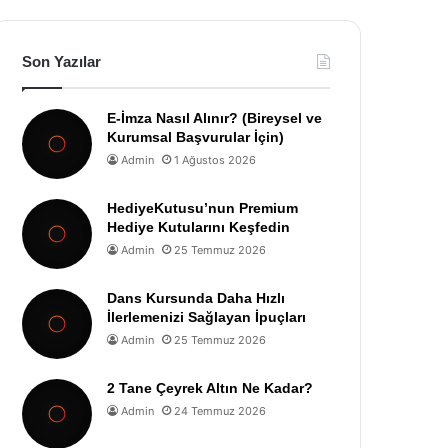
Son Yazılar
E-İmza Nasıl Alınır? (Bireysel ve
Kurumsal Başvurular İçin)
Admin
1 Ağustos 2026
HediyeKutusu’nun Premium
Hediye Kutularını Keşfedin
Admin
25 Temmuz 2026
Dans Kursunda Daha Hızlı
İlerlemenizi Sağlayan İpuçları
Admin
25 Temmuz 2026
2 Tane Çeyrek Altın Ne Kadar?
Admin
24 Temmuz 2026