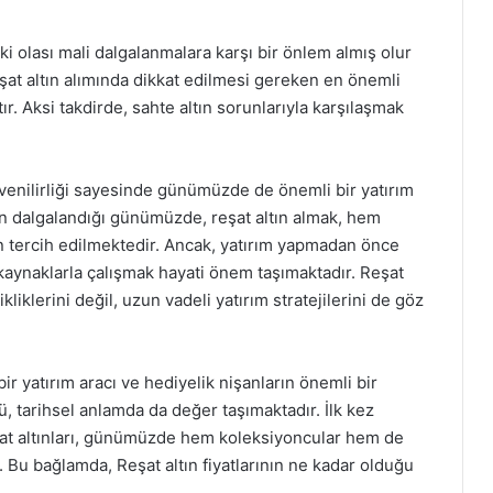
eki olası mali dalgalanmalara karşı bir önlem almış olur
şat altın alımında dikkat edilmesi gereken en önemli
ır. Aksi takdirde, sahte altın sorunlarıyla karşılaşmak
üvenilirliği sayesinde günümüzde de önemli bir yatırım
nın dalgalandığı günümüzde, reşat altın almak, hem
an tercih edilmektedir. Ancak, yatırım yapmadan önce
r kaynaklarla çalışmak hayati önem taşımaktadır. Reşat
kliklerini değil, uzun vadeli yatırım stratejilerini de göz
bir yatırım aracı ve hediyelik nişanların önemli bir
rü, tarihsel anlamda da değer taşımaktadır. İlk kez
t altınları, günümüzde hem koleksiyoncular hem de
r. Bu bağlamda, Reşat altın fiyatlarının ne kadar olduğu