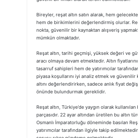
Bireyler, reşat altın satın alarak, hem gelecekt
hem de birikimlerini değerlendirmiş olurlar. Re
nokta, güvenilir bir kaynaktan alışveriş yapmakt
mümkün olmaktadır.
Reşat altın, tarihi geçmişi, yüksek değeri ve g
aracı olmaya devam etmektedir. Altın fiyatları
tasarruf sahipleri hem de yatırımcılar tarafınd
piyasa koşullarını iyi analiz etmek ve güvenili
altını değerlendirirken, sadece anlık fiyat değişi
önünde bulundurmak gereklidir.
Reşat altın, Türkiye’de yaygın olarak kullanılan 
parçasıdır. 22 ayar altından üretilen bu altın tü
Osmanlı İmparatorluğu döneminde basılan Reşa
yatırımcılar tarafından ilgiyle takip edilmektedi
sorusu sıkça gündeme gelmektedir.