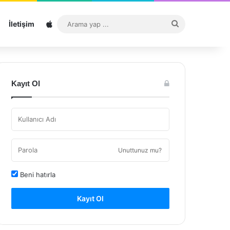
Sitemap
Arama
İletişim
yap
...
Kayıt Ol
Unuttunuz mu?
Beni hatırla
Kayıt Ol