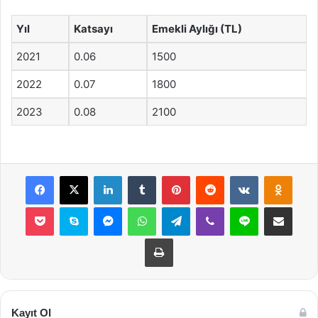
Yıl
Katsayı
Emekli Aylığı (TL)
2021
0.06
1500
2022
0.07
1800
2023
0.08
2100
Facebook
X
LinkedIn
Tumblr
Pinterest
Reddit
VKontakte
Odnok
Pocket
Skype
Messenger
WhatsApp
Telegram
Viber
Line
E-Posta ile payla
Yazdır
Kayıt Ol