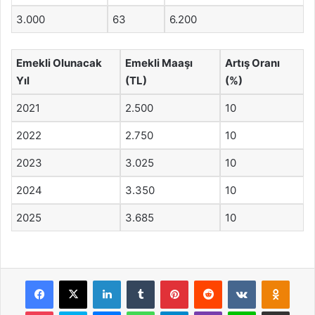
3.000
63
6.200
Emekli Olunacak
Emekli Maaşı
Artış Oranı
Yıl
(TL)
(%)
2021
2.500
10
2022
2.750
10
2023
3.025
10
2024
3.350
10
2025
3.685
10
Facebook
X
LinkedIn
Tumblr
Pinterest
Reddit
VKontakte
Odnok
Pocket
Skype
Messenger
WhatsApp
Telegram
Viber
Line
E-Posta ile payla