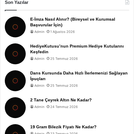
Son Yazılar
E-İmza Nasıl Alınır? (Bireysel ve Kurumsal
Başvurular İçin)
Admin
1 Ağustos 2026
HediyeKutusu’nun Premium Hediye Kutularını
Keşfedin
Admin
25 Temmuz 2026
Dans Kursunda Daha Hızlı İlerlemenizi Sağlayan
İpuçları
Admin
25 Temmuz 2026
2 Tane Çeyrek Altın Ne Kadar?
Admin
24 Temmuz 2026
19 Gram Bilezik Fiyatı Ne Kadar?
Admin
23 Temmuz 2026