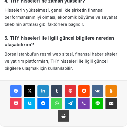
4. THY hisseleri ne zaman yükselir?
Hisselerin yükselmesi, genellikle şirketin finansal
performansının iyi olması, ekonomik büyüme ve seyahat
talebinin artması gibi faktörlere bağlıdır.
5. THY hisseleri ile ilgili güncel bilgilere nereden
ulaşabilirim?
Borsa İstanbul’un resmi web sitesi, finansal haber siteleri
ve yatırım platformları, THY hisseleri ile ilgili güncel
bilgilere ulaşmak için kullanılabilir.
Facebook
X
LinkedIn
Tumblr
Pinterest
Reddit
VKontakte
Odnok
Pocket
Skype
Messenger
WhatsApp
Telegram
Viber
Line
E-Posta ile payla
Yazdır