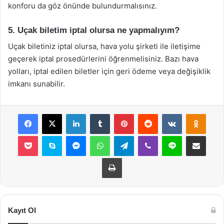
konforu da göz önünde bulundurmalısınız.
5. Uçak biletim iptal olursa ne yapmalıyım?
Uçak biletiniz iptal olursa, hava yolu şirketi ile iletişime
geçerek iptal prosedürlerini öğrenmelisiniz. Bazı hava
yolları, iptal edilen biletler için geri ödeme veya değişiklik
imkanı sunabilir.
Facebook
X
LinkedIn
Tumblr
Pinterest
Reddit
VKontakte
Odnok
Pocket
Skype
Messenger
WhatsApp
Telegram
Viber
Line
E-Posta ile payla
Yazdır
Kayıt Ol