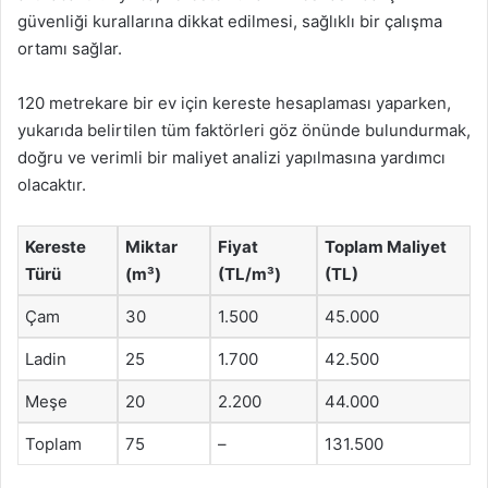
güvenliği kurallarına dikkat edilmesi, sağlıklı bir çalışma
ortamı sağlar.
120 metrekare bir ev için kereste hesaplaması yaparken,
yukarıda belirtilen tüm faktörleri göz önünde bulundurmak,
doğru ve verimli bir maliyet analizi yapılmasına yardımcı
olacaktır.
Kereste
Miktar
Fiyat
Toplam Maliyet
Türü
(m³)
(TL/m³)
(TL)
Çam
30
1.500
45.000
Ladin
25
1.700
42.500
Meşe
20
2.200
44.000
Toplam
75
–
131.500