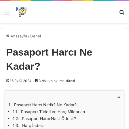
Menü
Ar
Anasayfa
/
Genel
Pasaport Harcı Ne
Kadar?
16 Eylül 2024
3 dakika okuma süresi
Pasaport Harcı Nedir? Ne Kadar?
Pasaport Türleri ve Harç Miktarları
Pasaport Harcı Nasıl Ödenir?
Harç İadesi