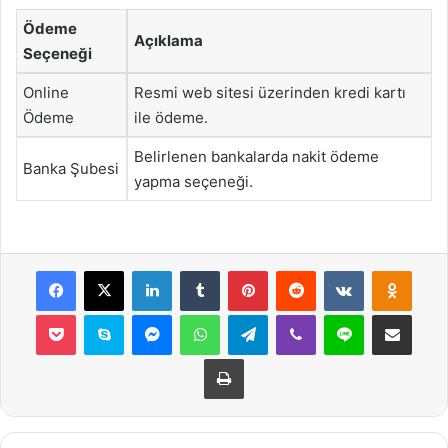
Ödeme
Açıklama
Seçeneği
Online
Resmi web sitesi üzerinden kredi kartı
Ödeme
ile ödeme.
Belirlenen bankalarda nakit ödeme
Banka Şubesi
yapma seçeneği.
Facebook
X
LinkedIn
Tumblr
Pinterest
Reddit
VKontakte
Odnok
Pocket
Skype
Messenger
WhatsApp
Telegram
Viber
Line
E-Posta ile payla
Yazdır