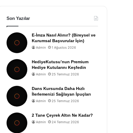
Son Yazılar
E-İmza Nasıl Alınır? (Bireysel ve
Kurumsal Başvurular İçin)
Admin
1 Ağustos 2026
HediyeKutusu’nun Premium
Hediye Kutularını Keşfedin
Admin
25 Temmuz 2026
Dans Kursunda Daha Hızlı
İlerlemenizi Sağlayan İpuçları
Admin
25 Temmuz 2026
2 Tane Çeyrek Altın Ne Kadar?
Admin
24 Temmuz 2026