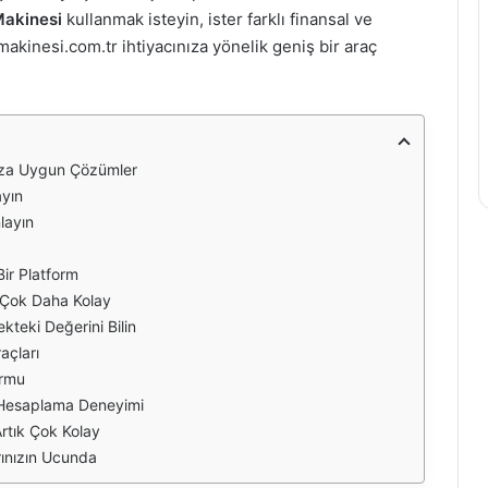
akinesi
kullanmak isteyin, ister farklı finansal ve
kinesi.com.tr ihtiyacınıza yönelik geniş bir araç
nıza Uygun Çözümler
ayın
nlayın
Bir Platform
k Çok Daha Kolay
ekteki Değerini Bilin
açları
ormu
ı Hesaplama Deneyimi
rtık Çok Kolay
ınızın Ucunda