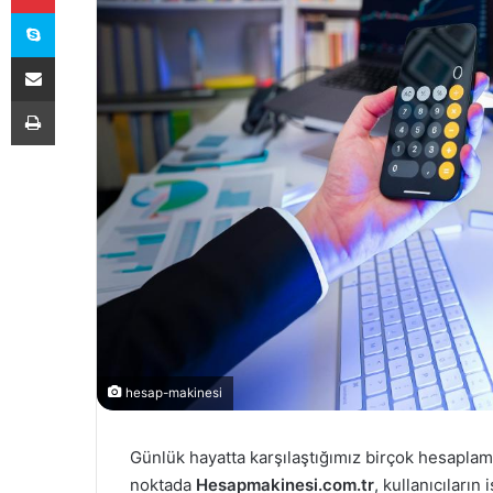
Skype
E-Posta ile paylaş
Yazdır
hesap-makinesi
Günlük hayatta karşılaştığımız birçok hesaplama
noktada
Hesapmakinesi.com.tr
, kullanıcıların