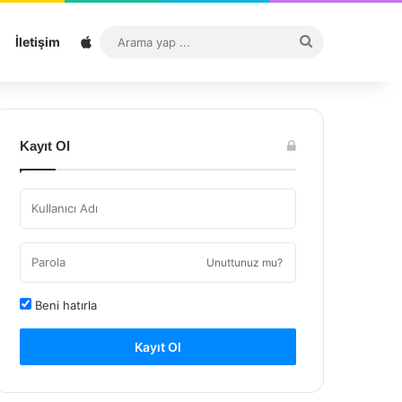
Sitemap
Arama
İletişim
yap
...
Kayıt Ol
Unuttunuz mu?
Beni hatırla
Kayıt Ol