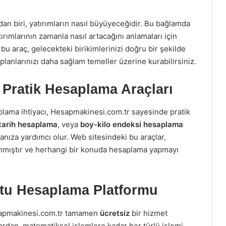
n biri, yatırımların nasıl büyüyeceğidir. Bu bağlamda
tırımlarının zamanla nasıl artacağını anlamaları için
u araç, gelecekteki birikimlerinizi doğru bir şekilde
lanlarınızı daha sağlam temeller üzerine kurabilirsiniz.
n Pratik Hesaplama Araçları
aplama ihtiyacı, Hesapmakinesi.com.tr sayesinde pratik
tarih hesaplama
, veya
boy-kilo endeksi hesaplama
manıza yardımcı olur. Web sitesindeki bu araçlar,
arlanmıştır ve herhangi bir konuda hesaplama yapmayı
stu Hesaplama Platformu
esapmakinesi.com.tr tamamen
ücretsiz
bir hizmet
ardan, matematiksel işlemlere kadar her türlü işlemi